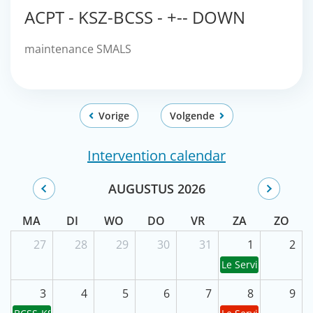
ACPT - KSZ-BCSS - +-- DOWN
maintenance SMALS
Vorige
Volgende
Intervention calendar
AUGUSTUS 2026
MA
DI
WO
DO
VR
ZA
ZO
28
29
30
27
31
1
2
Le Service public 
4
5
6
3
7
8
9