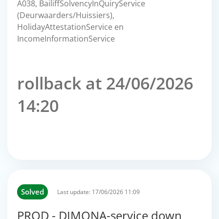
A038, BailiffSolvencyInQuiryService
(Deurwaarders/Huissiers),
HolidayAttestationService en
IncomeInformationService
rollback at 24/06/2026
14:20
Solved
Last update:
17/06/2026 11:09
PROD - DIMONA-service down