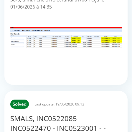
01/06/2026 à 14:35
Solved
Last update:
19/05/2026 09:13
SMALS, INC0522085 -
INC0522470 - INC0523001 - -