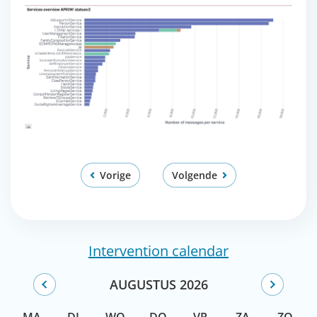
Vorige
Volgende
Intervention calendar
AUGUSTUS 2026
MA
DI
WO
DO
VR
ZA
ZO